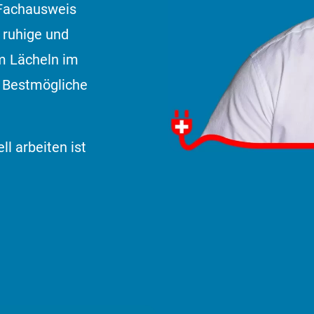
 Fachausweis
 ruhige und
em Lächeln im
s Bestmögliche
ll arbeiten ist
Roger Hofs
«Das bin ich. Machen Si
an»