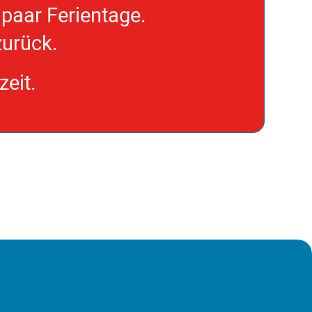
paar Ferientage.
zurück.
eit.