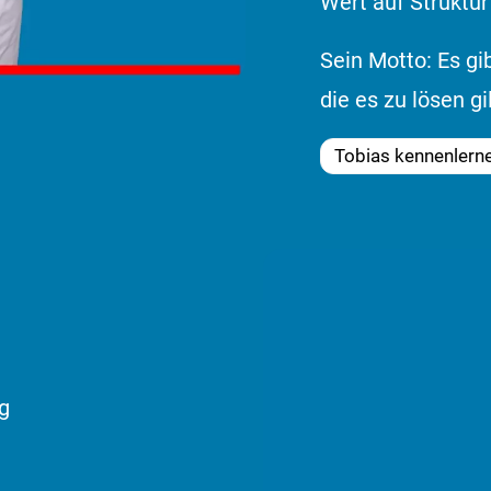
Wert auf Struktur 
Sein Motto: Es gi
die es zu lösen gil
Tobias kennenlern
d klicken Sie das Foto an»
g