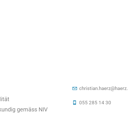
chr
st
n
h
rz
h
rz
ität
055 285 14 30
chkundig gemäss NIV