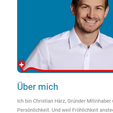
Über mich
Ich bin Christian Härz, Gründer Mitinhaber
Persönlichkeit. Und weil Fröhlichkeit anste