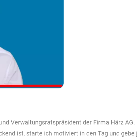
 und Verwaltungsratspräsident der Firma Härz AG. I
ckend ist, starte ich motiviert in den Tag und geb