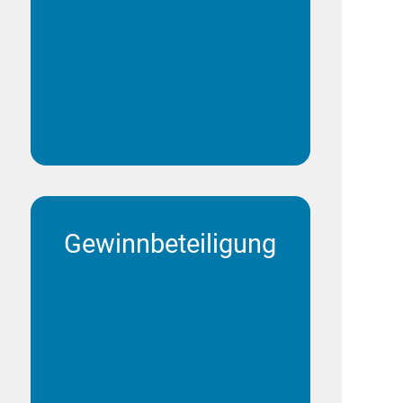
Infrastruktur zur Verfügung
gestellt.
Gewinnbeteiligung
Um besonderen Einsatz zu
honorieren, werden
Mitarbeitende auf allen
Stufen am Gewinn beteiligt.