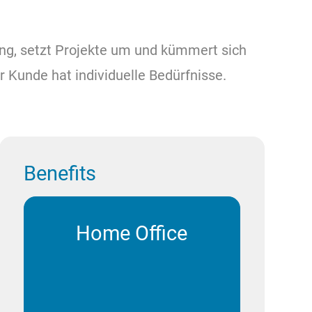
ung, setzt Projekte um und kümmert sich
 Kunde hat individuelle Bedürfnisse.
Benefits
Home Office
Die administrativen Arbeiten
werden von Zuhause aus
erledigt. Dafür wird die
ganze technische