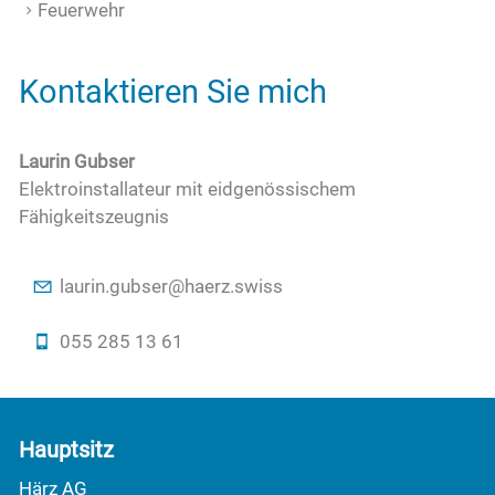
Feuerwehr
Kontaktieren Sie mich
Laurin Gubser
Elektroinstallateur mit eidgenössischem
Fähigkeitszeugnis
l
r
n
g
bs
r
h
rz
sw
ss
055 285 13 61
Hauptsitz
Härz AG