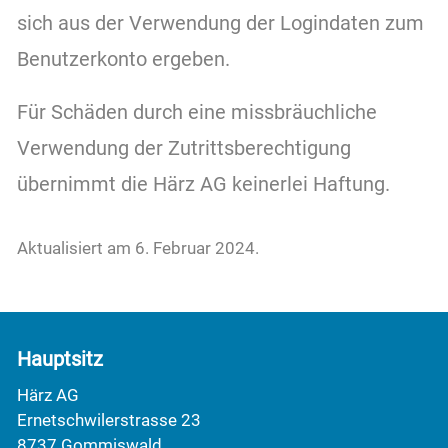
sich aus der Verwendung der Logindaten zum
Benutzerkonto ergeben.
Für Schäden durch eine missbräuchliche
Verwendung der Zutrittsberechtigung
übernimmt die Härz AG keinerlei Haftung.
Aktualisiert am 6. Februar 2024.
Hauptsitz
Härz AG
Ernetschwilerstrasse 23
8737 Gommiswald