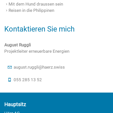
Mit dem Hund draussen sein
Reisen in die Philippinen
Kontaktieren Sie mich
August Ruggli
Projektleiter erneuerbare Energien
g
st
r
ggl
h
rz
sw
ss
055 285 13 52
Hauptsitz