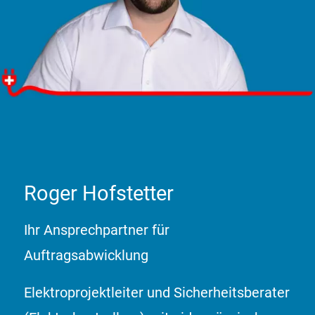
Roger Hofstetter
«Das bin ich. Machen Sie sich einen Eindruck von mir
und klicken Sie das Foto an»
Roger Hofstetter
Ihr Ansprechpartner für
Auftragsabwicklung
Elektroprojektleiter und Sicherheitsberater