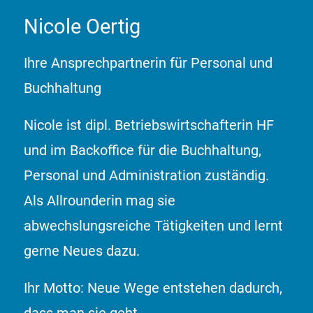
«Das bin ich. Machen Sie sich einen Eindruck von mir.
Klicken Sie das Foto an»
Nicole Oertig
Ihre Ansprechpartnerin für Personal und
Buchhaltung
Nicole ist dipl. Betriebswirtschafterin HF
und im Backoffice für die Buchhaltung,
Personal und Administration zuständig.
Als Allrounderin mag sie
abwechslungsreiche Tätigkeiten und lernt
gerne Neues dazu.
Ihr Motto: Neue Wege entstehen dadurch,
dass man sie geht.