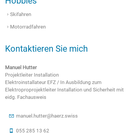
Hobbies
Skifahren
Motorradfahren
Kontaktieren Sie mich
Manuel Hutter
Projektleiter Installation
Elektroinstallateur EFZ / In Ausbildung zum
Elektroproprojektleiter Installation und Sicherheit mit
eidg. Fachausweis
m
n
l
h
tt
r
h
rz
sw
ss
055 285 13 62